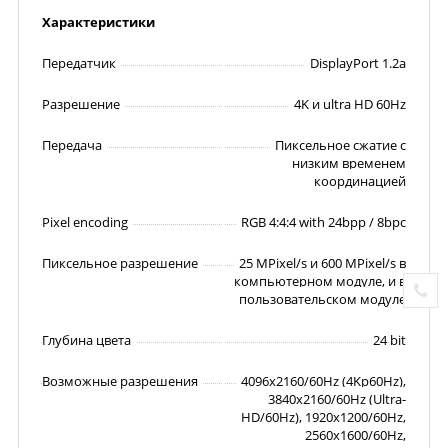
Характеристики
Передатчик
DisplayPort 1.2a
Разрешение
4K и ultra HD 60Hz
Передача
Пиксельное сжатие с
низким временем
координацией
Pixel encoding
RGB 4:4:4 with 24bpp / 8bpc
Пиксельное разрешение
25 MPixel/s и 600 MPixel/s в
компьютерном модуле, и в
пользовательском модуле
Глубина цвета
24 bit
Возможные разрешения
4096x2160/60Hz (4Kp60Hz),
3840x2160/60Hz (Ultra-
HD/60Hz), 1920x1200/60Hz,
2560x1600/60Hz,