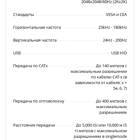
2048x2048/60Hz (2Kx2K)
Стандарты
VESA и CEA
Горизонтальная частота
25kHz - 180kHz
Вертикальная частота
24Hz - 200Hz
USB
USB HID
Передача по CATx
До 140 метров с
максимальным разрешении
по кабелю CAT-x (в
зависимости от кабеля: x =
5e, 6, 7)
Передача по оптоволокну
До 400 метров с
максимальным
разрешением
Расстояние передачи
До 5,000 (S) или 10,000 м (S
+) метров с максимальном
разрешением в singlemode