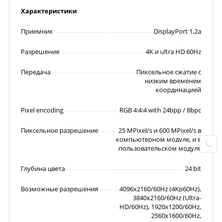
Характеристики
Приемник
DisplayPort 1.2a
Разрешение
4K и ultra HD 60Hz
Передача
Пиксельное сжатие с
низким временем
координацией
Pixel encoding
RGB 4:4:4 with 24bpp / 8bpc
Пиксельное разрешение
25 MPixel/s и 600 MPixel/s в
компьютерном модуле, и в
пользовательском модуле
Глубина цвета
24 bit
Возможные разрешения
4096x2160/60Hz (4Kp60Hz),
3840x2160/60Hz (Ultra-
HD/60Hz), 1920x1200/60Hz,
2560x1600/60Hz,