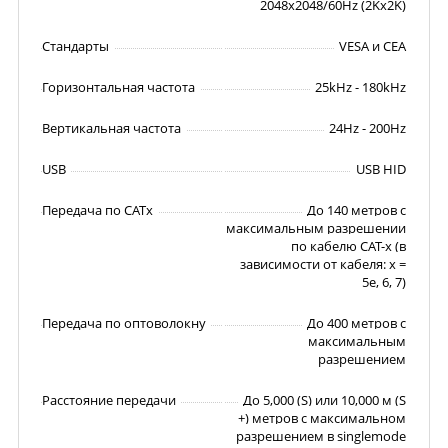
2048x2048/60Hz (2Kx2K)
Стандарты
VESA и CEA
Горизонтальная частота
25kHz - 180kHz
Вертикальная частота
24Hz - 200Hz
USB
USB HID
Передача по CATx
До 140 метров с
максимальным разрешении
по кабелю CAT-x (в
зависимости от кабеля: x =
5e, 6, 7)
Передача по оптоволокну
До 400 метров с
максимальным
разрешением
Расстояние передачи
До 5,000 (S) или 10,000 м (S
+) метров с максимальном
разрешением в singlemode