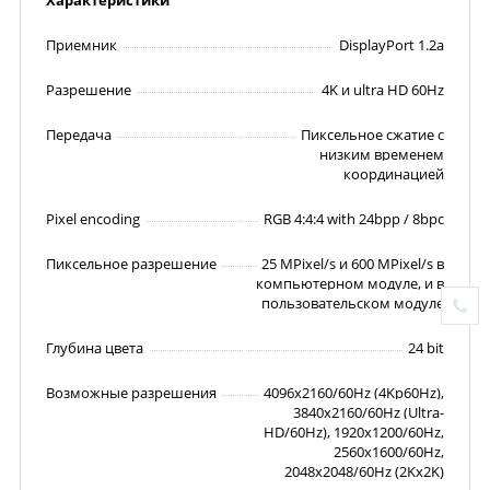
Характеристики
Приемник
DisplayPort 1.2a
Разрешение
4K и ultra HD 60Hz
Передача
Пиксельное сжатие с
низким временем
координацией
Pixel encoding
RGB 4:4:4 with 24bpp / 8bpc
Пиксельное разрешение
25 MPixel/s и 600 MPixel/s в
компьютерном модуле, и в
пользовательском модуле
Глубина цвета
24 bit
Возможные разрешения
4096x2160/60Hz (4Kp60Hz),
3840x2160/60Hz (Ultra-
HD/60Hz), 1920x1200/60Hz,
2560x1600/60Hz,
2048x2048/60Hz (2Kx2K)