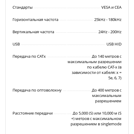
Стандарты
VESA и CEA
Горизонтальная частота
25kHz - 180kHz
Вертикальная частота
24Hz - 200Hz
USB
USB HID
Передача по CATx
До 140 метров с
максимальным разрешении
по кабелю CAT-x (в
зависимости от кабеля: x =
5e, 6, 7)
Передача по оптоволокну
До 400 метров с
максимальным
разрешением
Расстояние передачи
До 5,000 (S) или 10,000 м (S
+) метров с максимальном
разрешением в singlemode