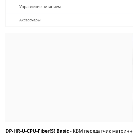
Управление питанием
Аксессуары
DP-HR-U-CPU-Fiber(S) Basic
- КВМ передатчик матрично