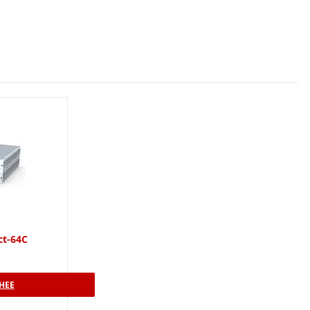
ct-64C
НЕЕ