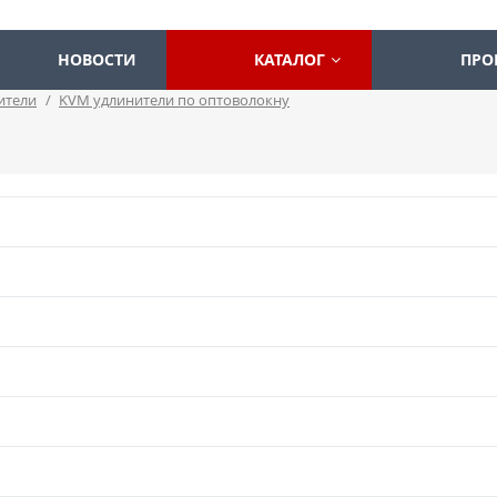
НОВОСТИ
КАТАЛОГ
ПРО
ители
/
KVM удлинители по оптоволокну