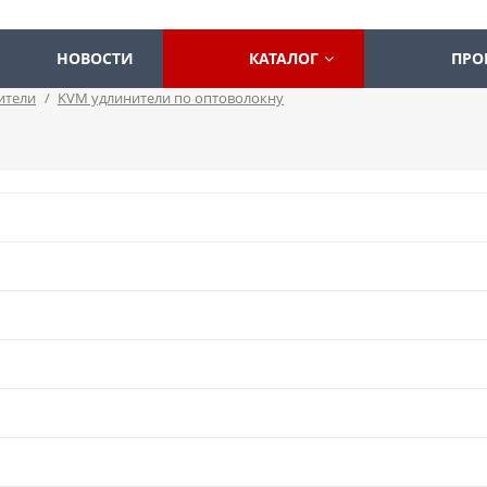
НОВОСТИ
КАТАЛОГ
ПРО
ители
/
KVM удлинители по оптоволокну