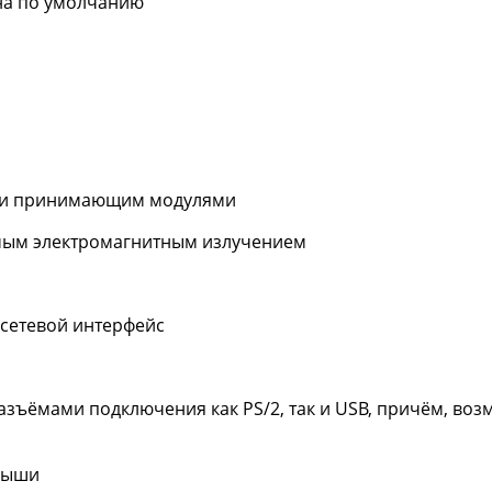
на по умолчанию
м и принимающим модулями
емым электромагнитным излучением
 сетевой интерфейс
азъёмами подключения как PS/2, так и USB, причём, в
мыши