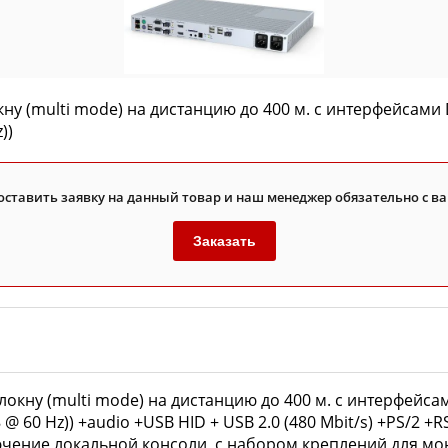
 (multi mode) на дистанцию до 400 м. с интерфейсами DV
))
оставить заявку на данный товар и наш менеджер обязательно с ва
Заказать
кну (multi mode) на дистанцию до 400 м. с интерфейсами 
48 @ 60 Hz)) +audio +USB HID + USB 2.0 (480 Mbit/s) +PS/2
ение локальной консоли ,с набором креплений для мон