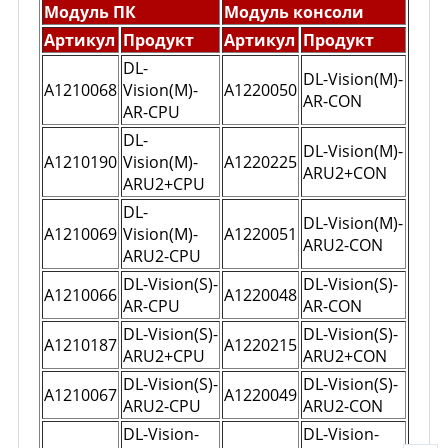
Модуль ПК
Модуль консоли
Артикул
Продукт
Артикул
Продукт
DL-
DL-Vision(M)-
A1210068
Vision(M)-
A1220050
AR-CON
AR-CPU
DL-
DL-Vision(M)-
A1210190
Vision(M)-
A1220225
ARU2+CON
ARU2+CPU
DL-
DL-Vision(M)-
A1210069
Vision(M)-
A1220051
ARU2-CON
ARU2-CPU
DL-Vision(S)-
DL-Vision(S)-
A1210066
A1220048
AR-CPU
AR-CON
DL-Vision(S)-
DL-Vision(S)-
A1210187
A1220215
ARU2+CPU
ARU2+CON
DL-Vision(S)-
DL-Vision(S)-
A1210067
A1220049
ARU2-CPU
ARU2-CON
DL-Vision-
DL-Vision-