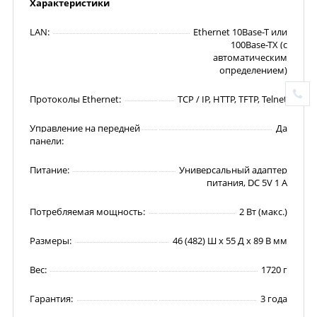
Характеристики
LAN:
Ethernet 10Base-T или
100Base-TX (с
автоматическим
определением)
Протоколы Ethernet:
TCP / IP, HTTP, TFTP, Telnet
Управление на передней
Да
панели:
Питание:
Универсальный адаптер
питания, DC 5V 1 A
Потребляемая мощность:
2 Вт (макс.)
Размеры:
46 (482) Ш х 55 Д х 89 В мм
Вес:
1720 г
Гарантия:
3 года