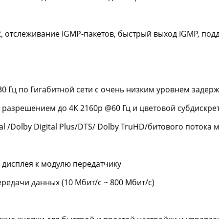
2, отслеживание IGMP-пакетов, быстрый выход IGMP, по
0 Гц по Гигабитной сети с очень низким уровнем задер
 разрешением до 4K 2160p @60 Гц и цветовой субдискрет
l /Dolby Digital Plus/DTS/ Dolby TruHD/битового потока
 дисплея к модулю передатчику
едачи данных (10 Мбит/с ~ 800 Мбит/с)