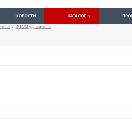
НОВОСТИ
КАТАЛОГ
ПРО
ители
/
IP KVM удлинители