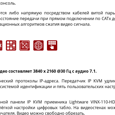
консоль.
ся либо напрямую посредством кабелей витой пары C
сстояние передачи при прямом подключении по CATx до
ационных алгоритмов сжатия видео сигнала.
составляет 3840 x 2160 @30 Гц с аудио 7.1.
еский протоколы IP-адреса. Передатчик IP KVM удлин
истемой идентификации и пять пользовательских наст
ной панели IP KVM приемника Lightware VINX-110-HD
лёгкой настройки цифровых табло. На видеостенах мо
учателя. Видео можно свободно обрезать.