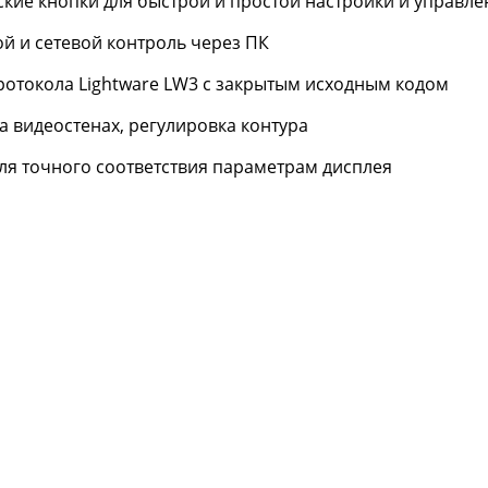
ские кнопки для быстрой и простой настройки и управле
й и сетевой контроль через ПК
ротокола Lightware LW3 с закрытым исходным кодом
а видеостенах, регулировка контура
я точного соответствия параметрам дисплея