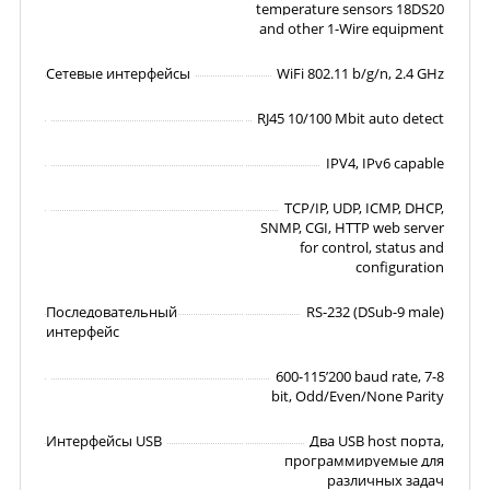
temperature sensors 18DS20
and other 1-Wire equipment
Сетевые интерфейсы
WiFi 802.11 b/g/n, 2.4 GHz
RJ45 10/100 Mbit auto detect
IPV4, IPv6 capable
TCP/IP, UDP, ICMP, DHCP,
SNMP, CGI, HTTP web server
for control, status and
configuration
Последовательный
RS-232 (DSub-9 male)
интерфейс
600-115’200 baud rate, 7-8
bit, Odd/Even/None Parity
Интерфейсы USB
Два USB host порта,
программируемые для
различных задач