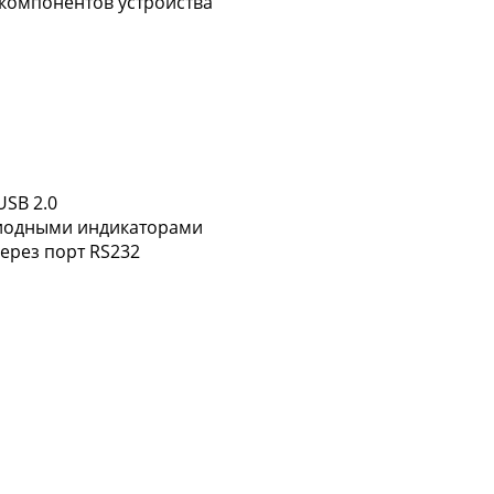
компонентов устройства
USB 2.0
диодными индикаторами
ерез порт RS232