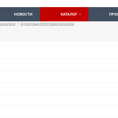
НОВОСТИ
КАТАЛОГ
ПРО
лючатели
/
8 портовые KVM переключатели