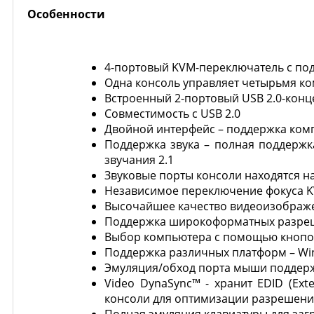
Особенности
4-портовый KVM-переключатель с под
Одна консоль управляет четырьмя к
Встроенный 2-портовый USB 2.0-конц
Совместимость с USB 2.0
Двойной интерфейс – поддержка ком
Поддержка звука – полная поддержк
звучания 2.1
Звуковые порты консоли находятся на
Независимое переключение фокуса KV
Высочайшее качество видеоизображен
Поддержка широкоформатных разре
Выбор компьютера с помощью кнопок 
Поддержка различных платформ – Wi
Эмуляция/обход порта мыши поддер
Video DynaSync™ - хранит EDID (Ext
консоли для оптимизации разрешени
Полная эмуляция клавиатуры для загр