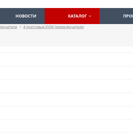
НОВОСТИ
КАТАЛОГ
ПРО
лючатели
/
4 портовые KVM переключатели