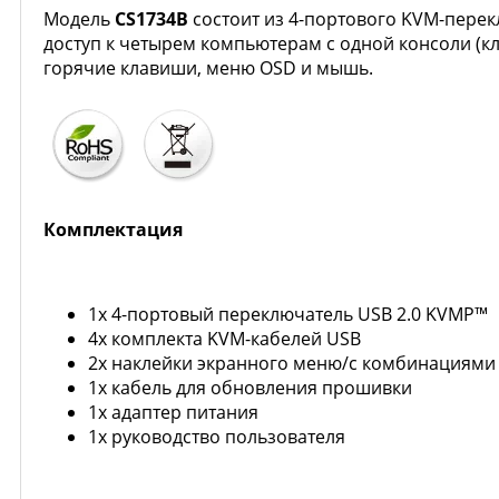
Модель
CS1734B
состоит из 4-портового KVM-перек
доступ к четырем компьютерам с одной консоли (кл
горячие клавиши, меню OSD и мышь.
Комплектация
1х 4-портовый переключатель USB 2.0 KVMP™
4x комплекта KVM-кабелей USB
2x наклейки экранного меню/с комбинациями
1х кабель для обновления прошивки
1х адаптер питания
1x руководство пользователя