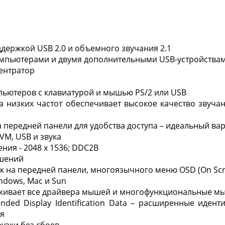
держкой USB 2.0 и объемного звучания 2.1
омпьютерами и двумя дополнительными USB-устройства
ентратор
пьютеров с клавиатурой и мышью PS/2 или USB
а низких частот обеспечивает высокое качество звуч
 передней панели для удобства доступа – идеальный ва
M, USB и звука
ия - 2048 x 1536; DDC2B
шений
на передней панели, многоязычного меню OSD (On Scre
ndows, Mac и Sun
живает все драйвера мышей и многофункциональные м
ended Display Identification Data – расширенные иде
я
узки без сбоев