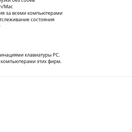
un/Mac
ия за всеми компьютерами
тслеживание состояния
О
бинациями клавиатуры PC.
с компьютерами этих фирм.