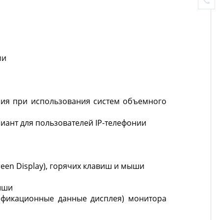
ми
ания при использования систем объемного
риант для пользователей IP-телефонии
en Display), горячих клавиш и мыши
ыши
нтификационные данные дисплея) монитора