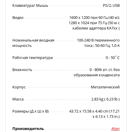
Клавиатура/ Мышь
PS/2; USB
Видео
1600 x 1200 при 60 Гц (40 м);
1280 x 1024 при 75 Гц (50 м с
кабелем адаптера KA7xx )
Номинальная входная
100-240 В переменного
мощность
тока ; 50-60 Гц; 1,0 A
Рабочая температура
0 - 50˚C
Влажность
0 - 80% рт. ст. без
образования конденсата
Корпус
Металлический
Масса
2.83 kg ( 6.23 lb )
Размеры (Д х Ш х В)
43.72 x 15.58 x 4.40 cm (17.21
x 6.13 x 1.73 in.)
Производитель
Aten