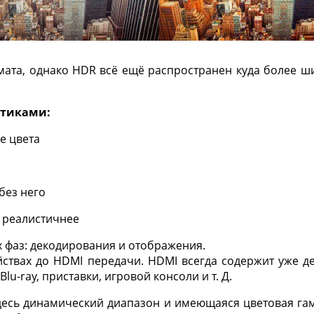
та, однако HDR всё ещё распространен куда более шир
стиками:
е цвета
без него
 реалистичнее
х фаз: декодирования и отображения.
йствах до HDMI передачи. HDMI всегда содержит уже д
lu-ray, приставки, игровой консоли и т. Д.
Здесь динамический диапазон и имеющаяся цветовая га