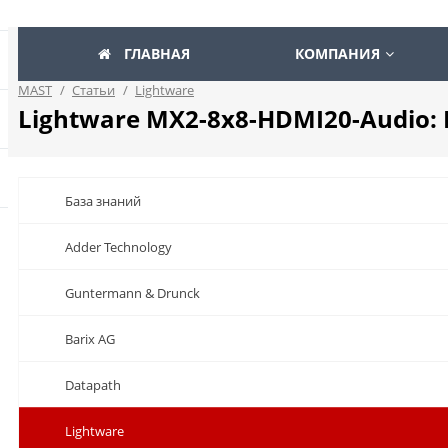
ГЛАВНАЯ
КОМПАНИЯ
MAST
/
Статьи
/
Lightware
Lightware MX2-8x8-HDMI20-Audio: 
База знаний
Adder Technology
Guntermann & Drunck
Barix AG
Datapath
Lightware