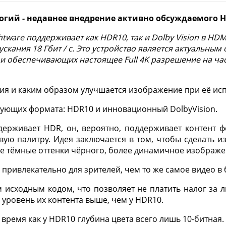
гий - недавнее внедрение активно обсуждаемого Hi
htware поддерживает как HDR10, так и Dolby Vision в HDM
ускания 18 Гбит / с. Это устройство является актуальн
 и обеспечивающих настоящее Full 4K разрешение на час
огия и каким образом улучшается изображение при её ис
рующих формата: HDR10 и инновационный DolbyVision.
держивает HDR, он, вероятно, поддерживает контент 
ю палитру. Идея заключается в том, чтобы сделать и
ее тёмные оттенки чёрного, более динамичное изображе
е привлекательно для зрителей, чем то же самое видео 
 исходным кодом, что позволяет не платить налог за ли
о уровень их контента выше, чем у HDR10.
о время как у HDR10 глубина цвета всего лишь 10-битная