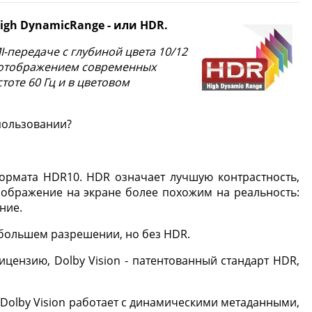
gh DynamicRange - или HDR.
I-передаче с глубиной цвета 10/12
ым отображением современных
тоте 60 Гц и в цветовом
пользовании?
формата HDR10. HDR означает лучшую контрастность,
зображение на экране более похожим на реальность:
ние.
в большем разрешении, но без HDR.
цензию, Dolby Vision - патентованный стандарт HDR,
. Dolby Vision работает с динамическими метаданными,