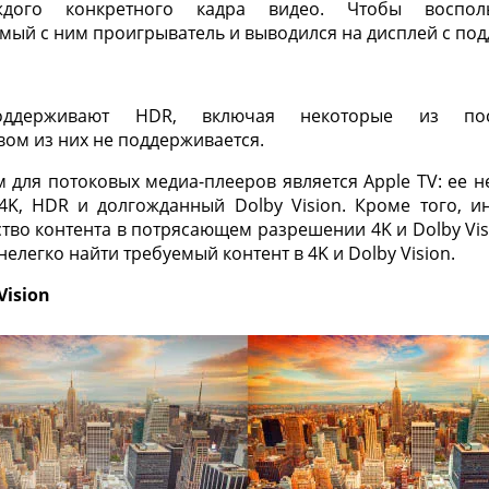
ждого конкретного кадра видео. Чтобы воспол
имый с ним проигрыватель и выводился на дисплей с под
оддерживают HDR, включая некоторые из пос
вом из них не поддерживается.
 для потоковых медиа-плееров является Apple TV: ее н
K, HDR и долгожданный Dolby Vision. Кроме того, ин
ство контента в потрясающем разрешении 4K и Dolby Vis
нелегко найти требуемый контент в 4K и Dolby Vision.
Vision