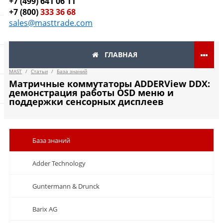
+7 (499) 641 06 11
+7 (800)
333 36 68
sales@masttrade.com
ГЛАВНАЯ
MAST
/
Статьи
/
База знаний
Матричные коммутаторы ADDERView DDX:
демонстрация работы OSD меню и
поддержки сенсорных дисплеев
База знаний
Adder Technology
Guntermann & Drunck
Barix AG