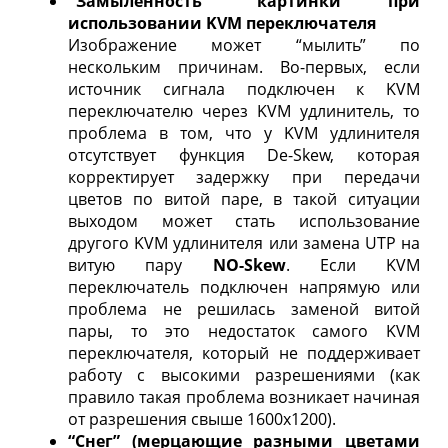
"Замыленность" картинки при
использовании KVM переключателя
Изображение может “мылить” по
нескольким причинам. Во-первых, если
источник сигнала подключен к KVM
переключателю через KVM удлинитель, то
проблема в том, что у KVM удлинителя
отсутствует функция De-Skew, которая
корректирует задержку при передачи
цветов по витой паре, в такой ситуации
выходом может стать использование
другого KVM удлинителя или замена UTP на
витую пару
NO-Skew
. Если KVM
переключатель подключен напрямую или
проблема не решилась заменой витой
пары, то это недостаток самого KVM
переключателя, который не поддерживает
работу с высокими разрешениями (как
правило такая проблема возникает начиная
от разрешения свыше 1600х1200).
“Снег” (мерцающие разными цветами