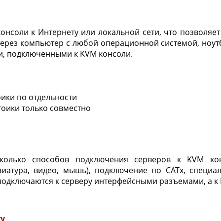
нсоли к Интернету или локальной сети, что позволяет
рез компьютер с любой операционной системой, ноут
и, подключенными к KVM консоли.
тоики по отдельности
стоики только совместно
сколько способов подключения серверов к KVM кон
виатура, видео, мышь), подключение по CATx, специ
5 – подключаются к серверу интерфейсными разъемами, 
gy