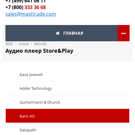
+7 (499) 641 06 11
+7 (800)
333 36 68
sales@masttrade.com
ГЛАВНАЯ
MAST
/
Статьи
/
Barix AG
Аудио плеер Store&Play
База знаний
Adder Technology
Guntermann & Drunck
Barix AG
Datapath