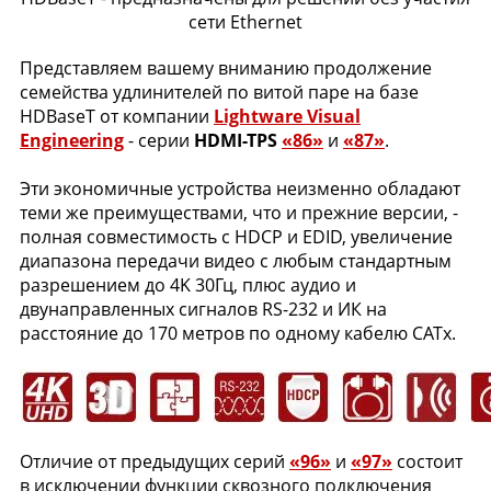
сети Ethernet
Представляем вашему вниманию продолжение
семейства удлинителей по витой паре на базе
HDBaseT от компании
Lightware Visual
Engineering
- серии
HDMI-TPS
«86»
и
«87»
.
Эти экономичные устройства неизменно обладают
теми же преимуществами, что и прежние версии, -
полная совместимость с HDCP и EDID, увеличение
диапазона передачи видео с любым стандартным
разрешением до 4K 30Гц, плюс аудио и
двунаправленных сигналов RS-232 и ИК на
расстояние до 170 метров по одному кабелю CATx.
Отличие от предыдущих серий
«96»
и
«97»
состоит
в исключении функции сквозного подключения