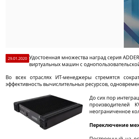
Удостоенная множества наград серия ADDERL
29.01.2020
виртуальных машин с однопользовательской
Во всех отраслях ИТ-менеджеры стремятся сокра
эффективность вычислительных ресурсов, одновреме
До сих пор интегра
производителей 
неограниченное кол
Переключение меж
Построенный на ос