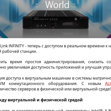
ink INFINITY - теперь с доступом в реальном времени к
 рабочей станции.
тить время простоя администрирования, снизить с
нно увеличивая доступность приложений и улучшая упр
ция доступа к виртуальным машинам в системы матричн
KVM коммутационного оборудования. С новым
AL
ичество серверов в физической или виртуальной среде!
ду виртуальной и физической средой
нове высокопроизводительной архитектуры Intel® X-