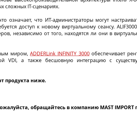
х сложных IT-сценариях.
 что означает, что ИТ-администраторы могут настраи
ебуется доступ к новому виртуальному сеансу. ALIF30
в, независимо от того, находятся ли они в виртуаль
ьным миром,
ADDERLink INFINITY 3000
обеспечивает рен
ой VDI, а также бесшовную интеграцию с сущест
рт продукта ниже.
пожалуйста, обращайтесь в компанию MAST IMPORT 