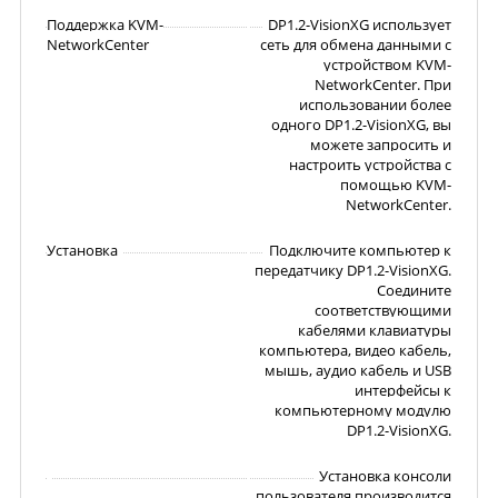
Поддержка KVM-
DP1.2-VisionXG использует
NetworkCenter
сеть для обмена данными с
устройством KVM-
NetworkCenter. При
использовании более
одного DP1.2-VisionXG, вы
можете запросить и
настроить устройства с
помощью KVM-
NetworkCenter.
Установка
Подключите компьютер к
передатчику DP1.2-VisionXG.
Соедините
соответствующими
кабелями клавиатуры
компьютера, видео кабель,
мышь, аудио кабель и USB
интерфейсы к
компьютерному модулю
DP1.2-VisionXG.
Установка консоли
пользователя производится