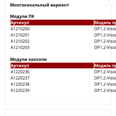
Многоканальный вариант
Модули ПК
Артикул
Модель п
A1210200
DP1.2-Visi
A1210201
DP1.2-Vis
A1210202
DP1.2-Visi
A1210203
DP1.2-Visi
Модули консоли
Артикул
Модель п
A1220236
DP1.2-Visi
A1220237
DP1.2-Vis
A1220238
DP1.2-Visi
A1220239
DP1.2-Visi