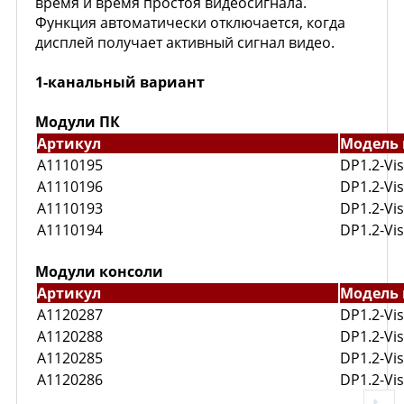
время и время простоя видеосигнала.
Функция автоматически отключается, когда
дисплей получает активный сигнал видео.
1-канальный вариант
Модули ПК
Артикул
Модель 
A1110195
DP1.2-Vi
A1110196
DP1.2-Vi
A1110193
DP1.2-Vi
A1110194
DP1.2-Vi
Модули консоли
Артикул
Модель 
A1120287
DP1.2-Vi
A1120288
DP1.2-Vi
A1120285
DP1.2-Vi
A1120286
DP1.2-Vi