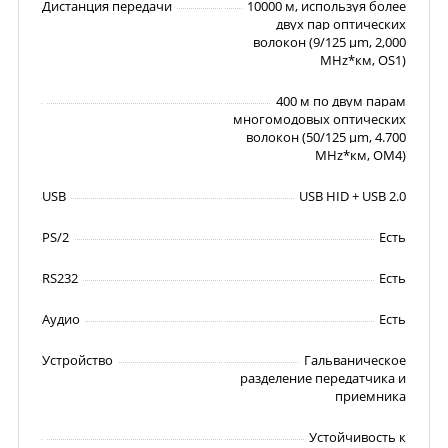
Дистанция передачи
10000 м, используя более
двух пар оптических
волокон (9/125 µm, 2,000
MHz*км, OS1)
400 м по двум парам
многомодовых оптических
волокон (50/125 µm, 4.700
MHz*км, OM4)
USB
USB HID + USB 2.0
PS/2
Есть
RS232
Есть
Аудио
Есть
Устройство
Гальваническое
разделение передатчика и
приемника
Устойчивость к